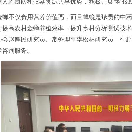
挥人才团队和仪器资源共享优势，积极开展
“
科技
金蝉不仅食用营养价值高，而且蝉蜕是珍贵的中
为提高农村金蝉养殖效率，提升乡村分析测试技术
协会赵厚民
研究员
、
常务理事李松林研究员
一行赴
术
咨询服务
。