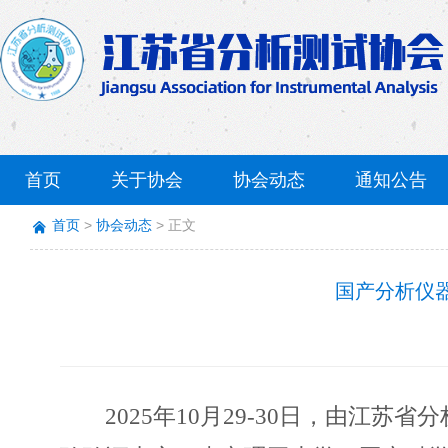
首页
关于协会
协会动态
通知公告
首页
协会动态
正文
国产分析仪
2025
年
10
月
29-30
日，由江苏省分