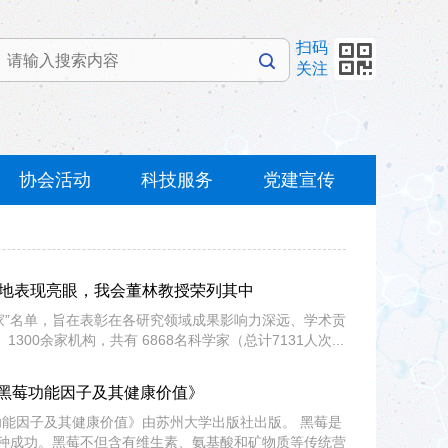
扫码
关注
协会活动
科技服务
党建宣传
中国内地表现亮眼，我会董林教授荣列其中
科学家”名单，旨在表彰在各研究领域成果影响力深远、学术贡
0余家机构，共有 6868名科学家（总计7131人次...
黑莓功能因子及其健康价值》
能因子及其健康价值》由苏州大学出版社出版。 黑莓是
引种成功。黑莓不但含有维生素、氨基酸和矿物质等传统营