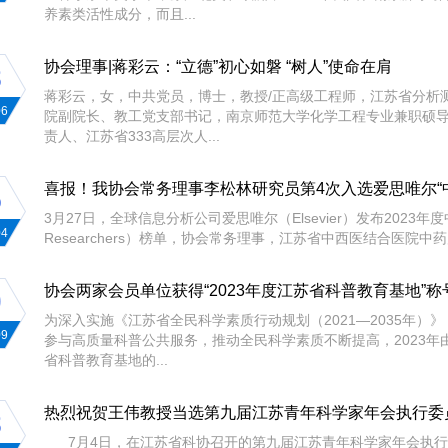
养素类活性成分，而且...
协会理事|蒋彩云：“立德”初心如磐 “树人”使命在肩
8
蒋彩云，女，中共党员，博士，教授/正高级工程师，江苏省分析
06
院副院长、教工党支部书记，南京师范大学化学工程专业兼职硕
责人、江苏省333高层次人...
喜报！我协会常务理事李松林研究员第4次入选爱思唯尔“
5
3月27日，全球信息分析公司爱思唯尔（Elsevier）发布2023年度中国高被
04
Researchers）榜单，协会常务理事，江苏省中西医结合医院中
协会两家会员单位获得“2023年度江苏省科普教育基地”称
0
为深入实施《江苏省全民科学素质行动规划（2021—2035年
09
参与高质量科普公共服务，推动全民科学素质不断提高，2023
省科普教育基地的...
热烈祝贺王伟教授当选第九届江苏青年科学家年会执行委
8
7月4日，在江苏省科协召开的第九届江苏青年科学家年会执行