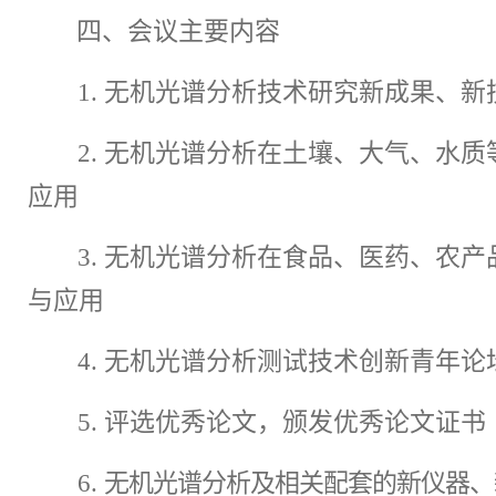
四
、会议主要内容
1
.
无机光谱分析技术研究新成果、新
2
.
无机光谱
分析
在土壤、大气、水质
应用
3
.
无机光谱
分析
在食品、医药、农产
与应用
4
.
无机光谱分析测试技术创新青年论
5
.
评选优秀论文，颁发优秀论文证书
6
.
无机光谱分析及相关配套的新仪
器、