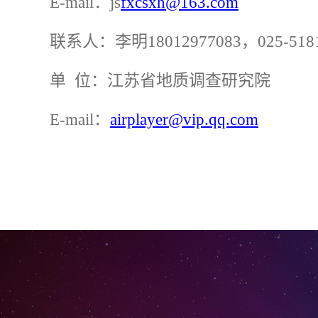
E-mail
：
js
fxcsxh@163.com
联系人：李明
18012977083
，
025-518
单
位：
江苏省地质调查研究院
E-mail
：
airplayer@vip.qq.com