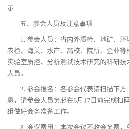
示
五
、参会人员及注意事项
1
.
参会人员：
省内外质检、
地矿、
环
农检、
海关
、水产、高校、院所、企业等
实验室质控
、分析测试技术研究的科研技
人员。
2.
参会报名：
各参会代表请扫描下方
息，请参会人员务必在
6
月
17
日前完成扫
组做好会务准备工作。
3.
会议费用：
本次
会议不收会务费，