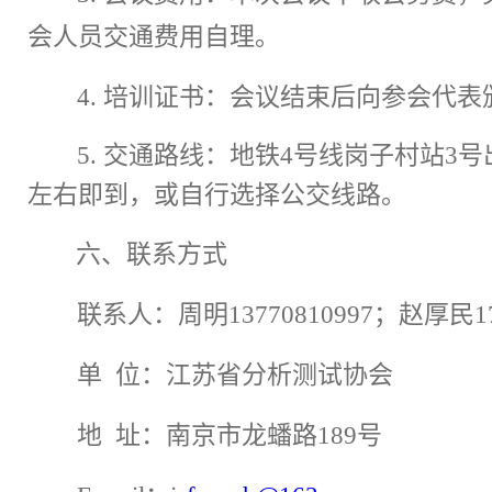
会人员
交通
费用
自理
。
4
.
培训证书：
会议结束后向参会代表
5.
交通路线：
地铁
4
号线
岗子村
站
3
号
左右即到
，或自行选择公交线路。
六、联系方式
联系人：
周明
13770810997
；
赵厚民
1
单
位：
江苏省分析测试协会
地
址：南京市龙蟠路
189
号