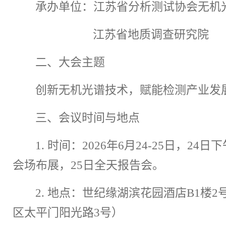
承办单位：江苏省分析测试协会无机
江苏省地质调查研究院
二
、大会主题
创新无机光谱技术，赋能检测
产业发
三
、会议时间与地点
1.
时间：
202
6
年
6
月
24-25
日
，
24
日下
会场布展
，
25
日
全天报告会。
2.
地点：
世纪缘湖滨花园酒店
B1
楼
2
区太平门阳光路
3
号
）