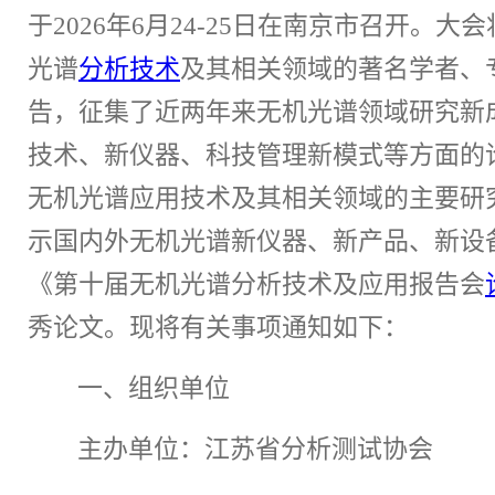
于
202
6
年
6
月
24-25
日
在南京市召开。
大会
光谱
分析技术
及其相关领域的著名学者、
告，征集
了
近两年来无机光谱领域研究新
技术、新仪器、科技管理新模式等方面的
无机光谱应用技术及其相关领域的主要研
示国内外无机光谱新仪器、新产品、新设
《第
十
届无机光谱分析技术及应用报告会
秀论文
。
现将有关事项通知如下：
一、
组织单位
主办单位：江苏省分析测试协会